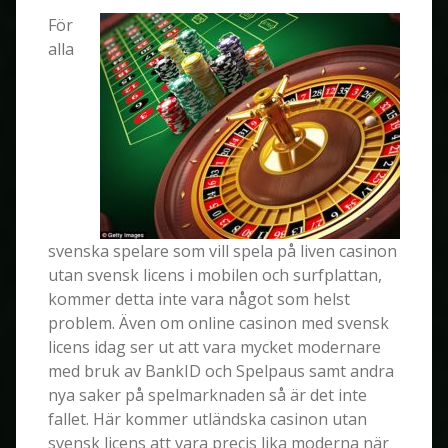
För
alla
svenska spelare som vill spela på liven casinon
utan svensk licens i mobilen och surfplattan,
kommer detta inte vara något som helst
problem. Även om online casinon med svensk
licens idag ser ut att vara mycket modernare
med bruk av BankID och Spelpaus samt andra
nya saker på spelmarknaden så är det inte
fallet. Här kommer utländska casinon utan
svensk licens att vara precis lika moderna när