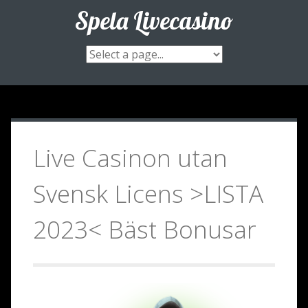
Skip
Spela Livecasino
to
content
Live Casinon utan
Svensk Licens >LISTA
2023< Bäst Bonusar