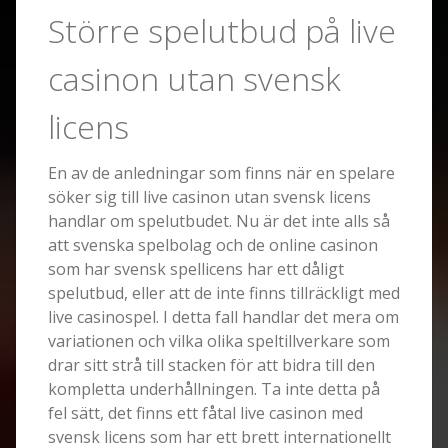
Större spelutbud på live
casinon utan svensk
licens
En av de anledningar som finns när en spelare
söker sig till live casinon utan svensk licens
handlar om spelutbudet. Nu är det inte alls så
att svenska spelbolag och de online casinon
som har svensk spellicens har ett dåligt
spelutbud, eller att de inte finns tillräckligt med
live casinospel. I detta fall handlar det mera om
variationen och vilka olika speltillverkare som
drar sitt strå till stacken för att bidra till den
kompletta underhållningen. Ta inte detta på
fel sätt, det finns ett fåtal live casinon med
svensk licens som har ett brett internationellt