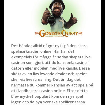
Det händer alltid något nytt på den stora
spelmarknaden online. Här har det
exempelvis för många år sedan skapats live
casinon som gjort att du kan spela casino i
datorn eller mobilen med live känsla. Dessa
sköts av en livs levande dealer och spelet
sker via livestreaming. Det är idag det
närmaste du kommer känslan av att spela på
ett landbaserat casino online. Efter detta
blev mycket populärt kom den nya spel
lagen och de nya svenska spellicenserna.