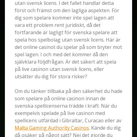
utan svensk licens. I det fallet handlar detta
först och främst om den lagliga aspekten. För
dig som spelare kommer inte spel lagen att
vara ett problem rent juridiskt, då det
fortfarande är lagligt för svenska spelare att
spela hos spelbolag utan svensk licens. Här är
det online casinot du spelar på som bryter mot
spel lagen. I och med det kommer då den
självklara följdfrågan. Är det säkert att spela
på live casinon utan svensk licens, eller
utsätter du dig för stora risker?
Om du tänker tillbaka på den säkerhet du hade
som spelare på online casinon innan de
svenska spellicenserna trädde i kraft. När du
exempelvis spelade på live casinon med
spellicens utfärdad i Gibraltar, Curacao eller av
Malta Gaming Authority Casinos
. Kände du dig
då osäker på något sätt? Nej det gjorde du